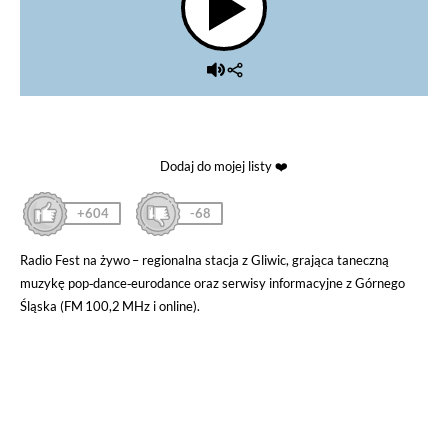
Dodaj do mojej listy ❤️
+604
-68
Radio Fest na żywo – regionalna stacja z Gliwic, grająca taneczną
muzykę pop‑dance‑eurodance oraz serwisy informacyjne z Górnego
Śląska (FM 100,2 MHz i online).